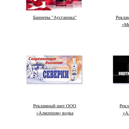
Баннеры "Аусганика"
Рекла
«Ми
Рекламный щит ООО
Рек
«Алкопром» водка
«А
«Северка»
«Мужс