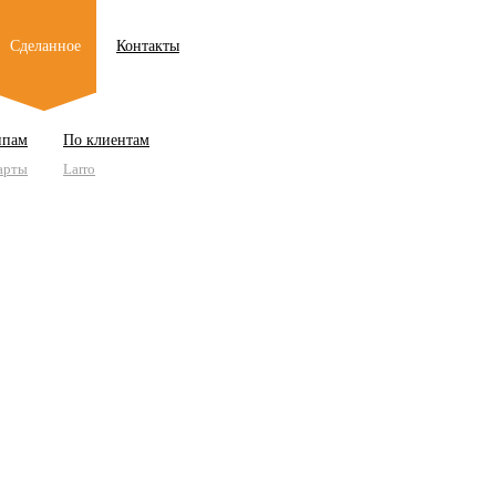
Сделанное
Контакты
ипам
По клиентам
арты
Larro