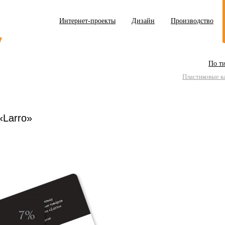
Интернет-проекты
Дизайн
Производство
По т
Пластиковые к
«Larro»