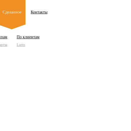
Сделанное
Контакты
ипам
По клиентам
арты
Larro