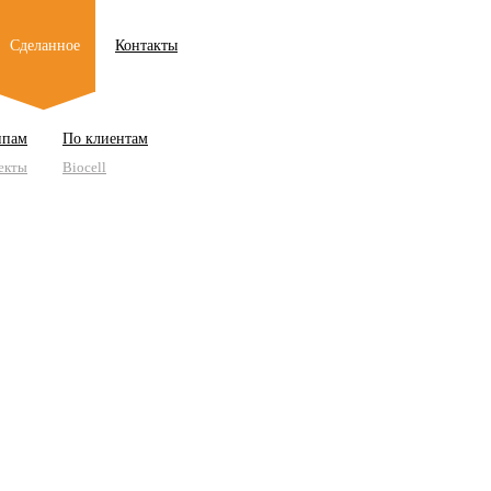
Сделанное
Контакты
ипам
По клиентам
екты
Biocell